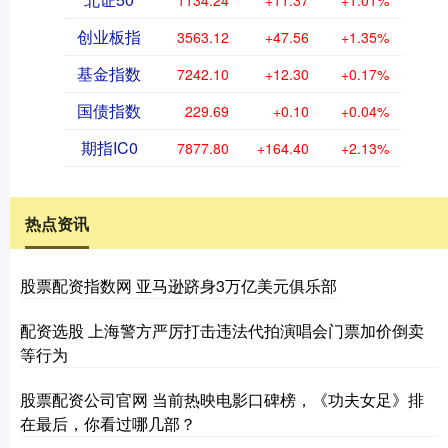
1134.24
+11.37
+1.01%
创业板指
3563.12
+47.56
+1.35%
基金指数
7242.10
+12.30
+0.17%
国债指数
229.69
+0.10
+0.04%
期指IC0
7877.80
+164.40
+2.13%
热点资讯
股票配资指数网 亚马逊跻身3万亿美元俱乐部
配资选股 上海警方严厉打击违法代拍演唱会门票加价倒卖
等行为
股票配资公司官网 当前热映电影口碑榜，《功夫女足》排
在最后，你看过哪几部？