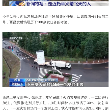
今年以来，西昌发射场连续取得9战9捷的佳绩。从嫦娥四号到天问二
号，西昌发射场经历了100余发任务的考验。
西昌卫星发射中心 张润红：攻坚完成了火箭常规推进剂，一二级并行
加注，低温推进剂并行加注，加注时间比以往节省了30%。发射当
天，下一发火箭转场同一个发射工位，状态转换时间仅需3天时间，刷